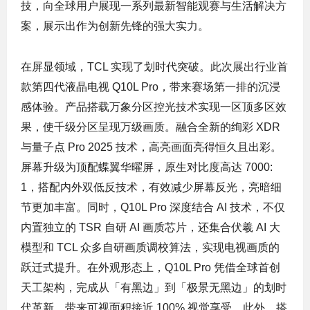
技，向全球用户展现一系列最新智能观赛与生活解决方
案，展示出作为创新先锋的强大实力。
在屏显领域，TCL 实现了划时代突破。此次展出行业首
款第四代液晶电视 Q10L Pro，带来赛场第一排的沉浸
感体验。产品搭载万象分区控光技术实现一区顶多区效
果，使千级分区呈现万级画质。融合全新的绚彩 XDR
与量子点 Pro 2025 技术，高亮画面亮得恒久且出彩。
屏幕升级为顶配蝶翼华曜屏，原生对比度高达 7000:
1，搭配内外双低反技术，有效减少屏幕反光，亮暗细
节更加丰富。同时，Q10L Pro 深度结合 AI 技术，不仅
内置独立的 TSR 自研 AI 画质芯片，还集合伏羲 AI 大
模型和 TCL 众多自研画质调校算法，实现电视画质的
跃迁式提升。在外观形态上，Q10L Pro 凭借全球首创
天工架构，完成从「有黑边」到「极景无黑边」的划时
代革新，带来可视面积接近 100% 视觉享受。此外，搭