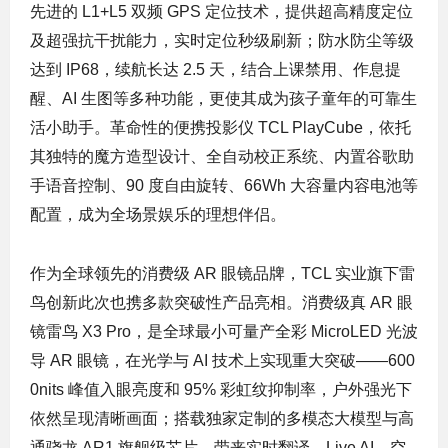
先进的 L1+L5 双频 GPS 定位技术，提供超高精度定位
及超强抗干扰能力，实时定位秒级刷新；防水防尘等级
达到 IP68，续航长达 2.5 天，结合上课禁用、作息提
醒、AI 生图等多种功能，更使其成为孩子童年的可靠生
活小助手。革命性的便携投影仪 TCL PlayCube，依托
其独特的魔方造型设计、全自动校正系统、内置谷歌助
手语音控制、90 度自由旋转、66Wh 大容量内容电池等
配置，成为全场景娱乐的理想伴侣。
作为全球领先的消费级 AR 眼镜品牌，TCL 实业旗下雷
鸟创新此次也携多款突破性产品亮相。消费级真 AR 眼
镜雷鸟 X3 Pro，是全球最小可量产全彩 MicroLED 光波
导 AR 眼镜，在光学与 AI 技术上实现重大突破——600
0nits 峰值入眼亮度和 95% 彩虹纹抑制率，户外强光下
依然呈现清晰画面；搭载独家定制的多模态大模型与高
通骁龙 AR1 旗舰级芯片，带来实时翻译、Live AI、空