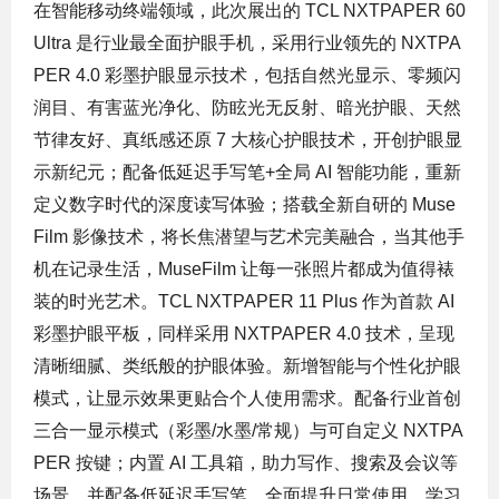
在智能移动终端领域，此次展出的 TCL NXTPAPER 60
Ultra 是行业最全面护眼手机，采用行业领先的 NXTPA
PER 4.0 彩墨护眼显示技术，包括自然光显示、零频闪
润目、有害蓝光净化、防眩光无反射、暗光护眼、天然
节律友好、真纸感还原 7 大核心护眼技术，开创护眼显
示新纪元；配备低延迟手写笔+全局 AI 智能功能，重新
定义数字时代的深度读写体验；搭载全新自研的 Muse
Film 影像技术，将长焦潜望与艺术完美融合，当其他手
机在记录生活，MuseFilm 让每一张照片都成为值得裱
装的时光艺术。TCL NXTPAPER 11 Plus 作为首款 AI
彩墨护眼平板，同样采用 NXTPAPER 4.0 技术，呈现
清晰细腻、类纸般的护眼体验。新增智能与个性化护眼
模式，让显示效果更贴合个人使用需求。配备行业首创
三合一显示模式（彩墨/水墨/常规）与可自定义 NXTPA
PER 按键；内置 AI 工具箱，助力写作、搜索及会议等
场景，并配备低延迟手写笔，全面提升日常使用、学习