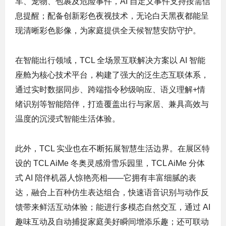
车、宠物、包裹及危险事件，AI 自定义事件支持按需信
息提醒；配备创新彩色夜视技术，无论白天黑夜都能呈
现清晰彩色影像，为家庭提供全天候智慧安防守护。
在智能出行领域，TCL 全场景互联解决方案以 AI 智能
座舱为核心技术平台，构建了强大的泛生态互联体系，
通过实时数据同步、跨端指令秒级响应、语义理解+情
绪识别等智能陪伴，打造覆盖出行与家居、兼具高效与
温度的沉浸式智能生活体验。
此外，TCL 实业也在不断拓展智慧生活边界。在展区特
设的 TCL AiMe 冬奥灵感滑雪乐园里，TCL AiMe 分体
式 AI 陪伴机器人惊艳亮相——它拥有丰富细腻的表
达，融合上百种仿生表达组合，快速语音识别与动作反
馈带来鲜活互动体验；能进行多模态自然交互，通过 AI
趣味互动及自动捕捉家庭美好瞬间增添乐趣；还可联动