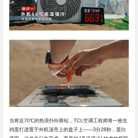
当将近70℃的热浪扑向驿站，TCL空调工程师将一枚生
鸡蛋打进置于外机顶壳上的盘子上——3分28秒，蛋白