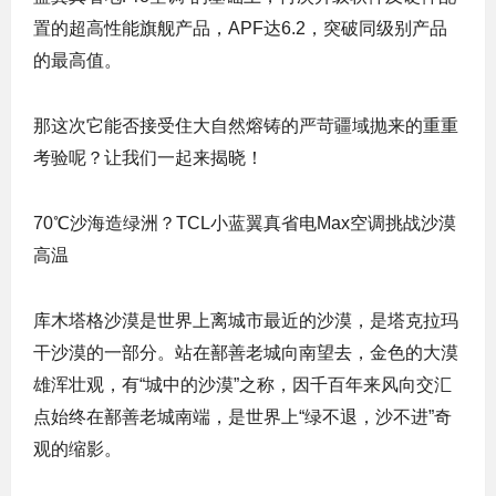
置的超高性能旗舰产品，APF达6.2，突破同级别产品
的最高值。
那这次它能否接受住大自然熔铸的严苛疆域抛来的重重
考验呢？让我们一起来揭晓！
70℃沙海造绿洲？TCL小蓝翼真省电Max空调挑战沙漠
高温
库木塔格沙漠是世界上离城市最近的沙漠，是塔克拉玛
干沙漠的一部分。站在鄯善老城向南望去，金色的大漠
雄浑壮观，有“城中的沙漠”之称，因千百年来风向交汇
点始终在鄯善老城南端，是世界上“绿不退，沙不进”奇
观的缩影。