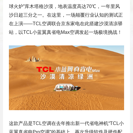
球火炉”库木塔格沙漠，地表温度高达70℃，一年里风
沙日超三分之一。在这里，一场颠覆行业认知的测试正
在上演——TCL空调联合京东家电在此搭建沙漠清凉驿
站，以TCL小蓝翼真省电Max空调发起一场极境挑战！
这款产品是TCL空调在去年推出新一代省电神机“TCL小
蓝翼真省电Pro空调”的基础上，再次升级软件及硬件配