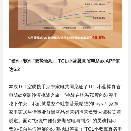
“硬件+软件”双轮驱动，TCL小蓝翼真省电Max APF值
达6.2
本次TCL空调携手京东家电共同见证了TCL小蓝翼真省
电Max空调沙漠挑战之旅，“挑战在地温70度的沙漠里
吃下午茶，我们就是整个吐鲁番最精致的boys！”京东
家电家居生活事业群黑空品类营销运营负责人谭智笑着
说道。面对“极境中如何兼顾省电与制冷” 的灵魂拷问，
曹姚松向热浪翻涌的沙海抛出答案：“TCL小蓝翼真省电