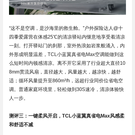
“这不是空调，是沙海里的救生舱。”户外探险达人@十
四黍爱露营在体感25℃的清凉驿站内惬意地享受着清凉
一刻。打开驿站门的刹那，室外热浪如岩浆般涌入，内
外形成明显温差，TCL小蓝翼真省电Max空调能做到这
么短时间内顿感清凉。离不开它采用了行业超大直径10
8mm贯流风扇，直径越大，风量越大，越凉快，越舒
适；循环风量提升至860m³/h，远超行业同价位省电空
调。普通家庭环境里，轻松做到30S速冷，清凉体验快
人一步。
测评三：一键柔风开启，TCL小蓝翼真省电Max风感柔
和舒适不减