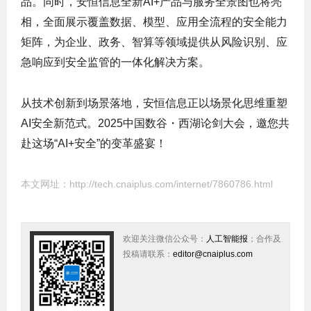
品。同时，安恒信息全新AI+产品与服务全景图也将亮
相，全面展示覆盖数据、模型、应用全流程的安全能力
矩阵，为企业、政务、智算等领域提供从风险识别、应
急响应到安全监管的一体化解决方案。
从技术创新到场景落地，安恒信息正以场景化思维重塑
AI安全新范式。2025中国数谷・西湖论剑大会，邀您共
赴这场“AI+安全”的变革盛宴！
本文网址：
http://tech.cnaiplus.com/internet/7860786.html
欢迎关注微信公众号：
人工智能报
；合作及
投稿请联系：
editor@cnaiplus.com